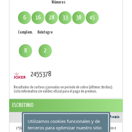
Números
6
16
28
33
38
45
Complem.
Reintegro
8
2
2455378
Resultados de sorteos y jornadas en periodo de cobro (últimos 90 días).
Lista informativa sin validez oficial para el pago de premios.
ESCRUTINIO
Aciertos
Acertantes
Importe Premio
Utilizamos cookies funcionales y de
terceros para optimizar nuestro sitio
1ª(6 Aciertos)
0
0,00 €