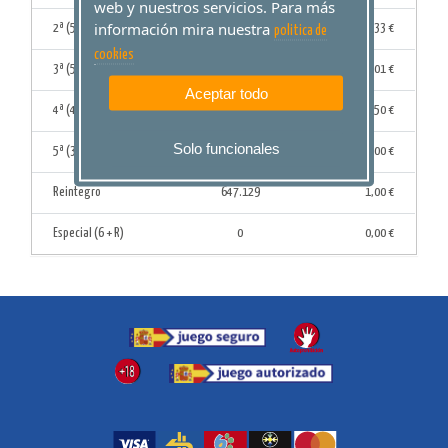
web y nuestros servicios. Para más
información mira nuestra
2ª (5 Aciertos + C)
3
43.264,33 €
politica de
cookies
3ª (5 Aciertos)
128
1.859,01 €
Aceptar todo
4ª (4 Aciertos)
6.470
53,50 €
Solo funcionales
5ª (3 Aciertos)
117.317
8,00 €
Reintegro
647.129
1,00 €
Especial (6 + R)
0
0,00 €