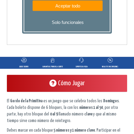
Aceptar todo
AÑADIR A
Solo funcionales
CESTA
JUEGO SEGURO
GARANTÍA EL TREN DE LA SUERTE
SOPORTE DE AYUDA
NI GASTOS NI COMISIONES
Cómo Jugar
El
Gordo de la Primitiva
es un juego que se celebra todos los
Domingos
.
Cada boleto dispone de 6 bloques, la con los
números 1 al 54
, por otra
parte, hay otro bloque del
0 al 9
llamado número
clave
y que al mismo
tiempo sirve como número de reintegro.
Debes marcar en cada bloque
5 números y 1 número clave
. Participar en el