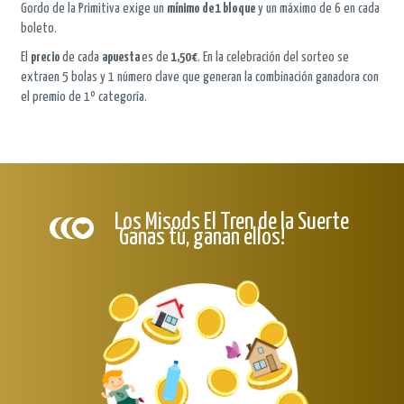
Gordo de la Primitiva exige un
mínimo de 1 bloque
y un máximo de 6 en cada
boleto.
El
precio
de cada
apuesta
es de
1,50 €
. En la celebración del sorteo se
extraen 5 bolas y 1 número clave que generan la combinación ganadora con
el premio de 1º categoría.
Los Misods El Tren de la Suerte
Ganas tú, ganan ellos!