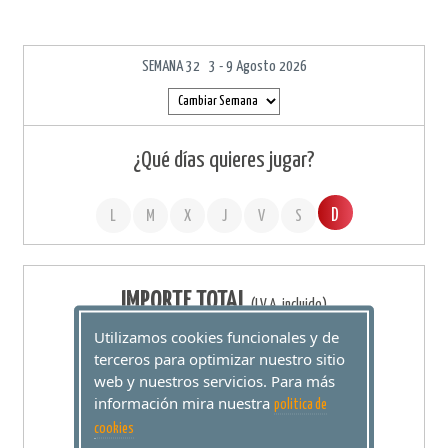
SEMANA 32 3 - 9 Agosto 2026
¿Qué días quieres jugar?
D
L
M
X
J
V
S
IMPORTE TOTAL
(I.V.A. incluido)
Utilizamos cookies funcionales y de
0,00 €
terceros para optimizar nuestro sitio
web y nuestros servicios. Para más
información mira nuestra
politica de
0 Apuestas por Sorteo
cookies