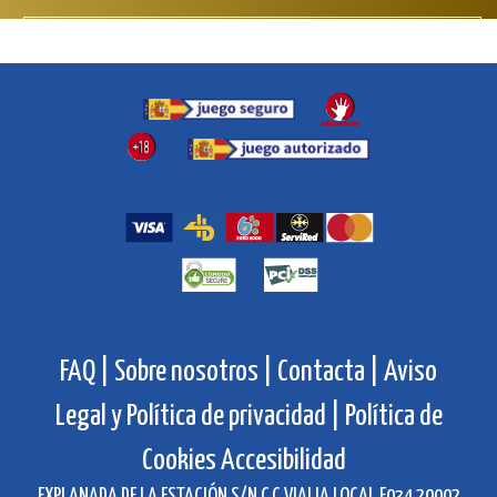
Próximamente te anunciaremos que puedes hacer
con tus Misods.
Pero recuerda, con cada compra ya estás donando!
FAQ |
Sobre nosotros |
Contacta |
Aviso
Legal y Política de privacidad |
Política de
Cookies
Accesibilidad
EXPLANADA DE LA ESTACIÓN S/N C.C VIALIA LOCAL F034 29002