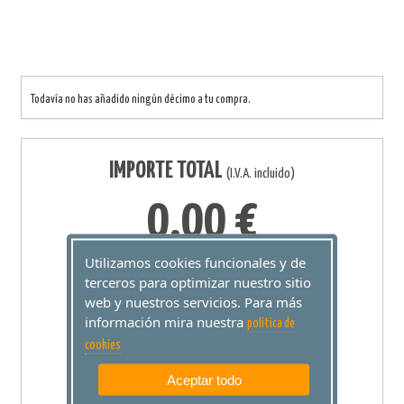
Todavía no has añadido ningún décimo a tu compra.
IMPORTE TOTAL
(I.V.A. incluido)
0,00 €
Utilizamos cookies funcionales y de
0 décimos
terceros para optimizar nuestro sitio
web y nuestros servicios. Para más
información mira nuestra
politica de
cookies
JUGAR
Aceptar todo