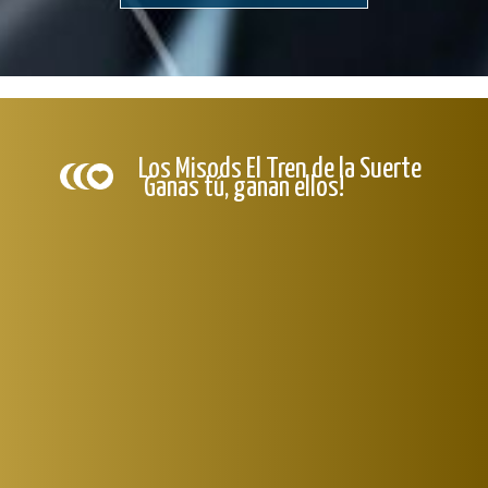
Los Misods El Tren de la Suerte
Ganas tú, ganan ellos!