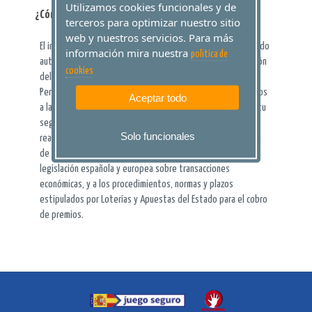
Utilizamos cookies funcionales y de
¿Cómo cobro mis premios?
terceros para optimizar nuestro sitio
web y nuestros servicios. Para más
El importe íntegro de los premios obtenidos queda ingresado
información mira nuestra
politica de
automáticamente en tu “Cuenta Personal” tras la celebración
cookies
del sorteo y la realización del escrutinio Desde tu “Cuenta
Personal”, podrás solicitar el ingreso de tu dinero en premios
Aceptar todo
a la Cuenta Bancaria de tu propiedad que nos indiques. Por tu
seguridad, el traspaso de efectivo a tu cuenta bancaria se
Solo funcionales
realiza conforme a los protocolos establecidos por el Banco
de España para transferencias electrónicas seguras, a la
legislación española y europea sobre transacciones
económicas, y a los procedimientos, normas y plazos
estipulados por Loterías y Apuestas del Estado para el cobro
de premios.