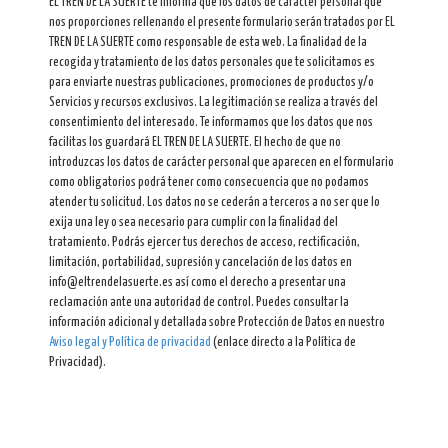
EL TREN DE LA SUERTE te informa que los datos de carácter personal que
nos proporciones rellenando el presente formulario serán tratados por EL
TREN DE LA SUERTE como responsable de esta web. La finalidad de la
recogida y tratamiento de los datos personales que te solicitamos es
para enviarte nuestras publicaciones, promociones de productos y/o
Servicios y recursos exclusivos. La legitimación se realiza a través del
consentimiento del interesado. Te informamos que los datos que nos
facilitas los guardará EL TREN DE LA SUERTE. El hecho de que no
introduzcas los datos de carácter personal que aparecen en el formulario
como obligatorios podrá tener como consecuencia que no podamos
atender tu solicitud. Los datos no se cederán a terceros a no ser que lo
exija una ley o sea necesario para cumplir con la finalidad del
tratamiento. Podrás ejercer tus derechos de acceso, rectificación,
limitación, portabilidad, supresión y cancelación de los datos en
info@eltrendelasuerte.es así como el derecho a presentar una
reclamación ante una autoridad de control. Puedes consultar la
información adicional y detallada sobre Protección de Datos en nuestro
Aviso legal y Política de privacidad
(enlace directo a la Política de
Privacidad).